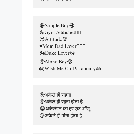
😀Simple Boy😄
💪Gym Addicted🏋️‍♂️
😎Attitude💯
♥️Mom Dad Lover👩‍❤️‍👨
🏍️Duke Lover😘
🥹Alone Boy🥺
🎂Wish Me On 19 January🍰
🥹अकेले ही सहना
🥺अकेले ही रहना होता है
😭अकेलेपन का हर एक आँसू
😰अकेले ही पीना होता है