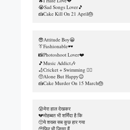
🔥I Hate Love💔
😭Sad Songs Lover🎵
🍰Cake Kill On 21 April🎂
😎Attitude Boy😀
👔Fashionable🕶️
📸Photoshoot Lover❤️
🎵Music Addict🎶
🏏Cricket + Swimming 🏊‍♂️
🥺Alone But Happy😉
🍰Cake Murder On 15 March🎂
😰मेरा हाल देखकर
💔मोहब्बत भी शर्मिंदा है कि
🥺ये शख्स सब कुछ हार गया
🥹फिर भी जिन्दा हैं