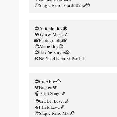
🥺Single Raho Khush Raho🥹
😎Attitude Boy😄
❤Gym & Music🎵
📸Photography📸
🥹Alone Boy🥺
😉Hak Se Single😱
🚫No Need Papa Ki Pari👰‍♀️
😎Cute Boy🥺
💔Broken💔
🎧Arijit Songs🎵
😍Cricket Lover🏏
🔥I Hate Love💕
🥹Single Raho Man😊