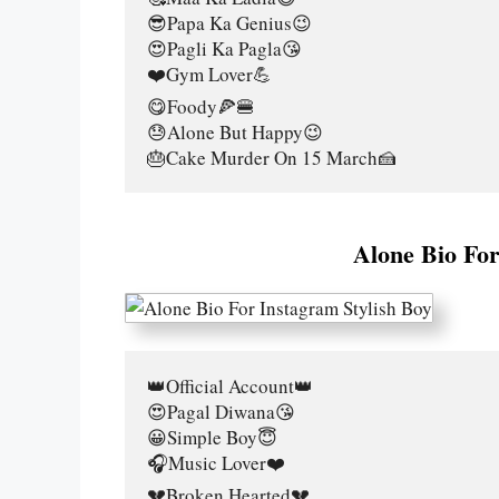
😎Papa Ka Genius😉
😍Pagli Ka Pagla😘
❤️Gym Lover💪
😋Foody🍕🍔
😓Alone But Happy😉
🎂Cake Murder On 15 March🍰
Alone Bio For
👑Official Account👑
😍Pagal Diwana😘
😀Simple Boy😇
🎧Music Lover❤️
💔Broken Hearted💔