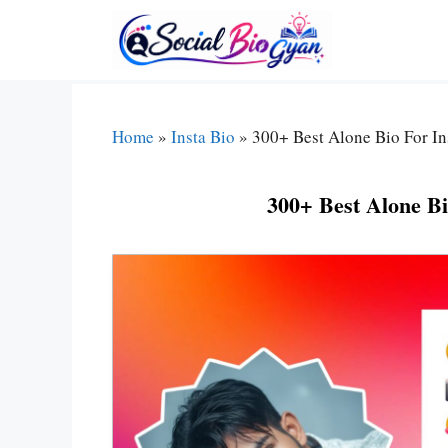
Skip
To
Content
Home
»
Insta Bio
»
300+ Best Alone Bio For I
300+ Best Alone B