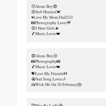
🥺Alone Boy😨
😍Soft Hearted💓
♥️Love My Mom Dad👩‍❤️‍👨
📸Photography Lover💙
😡I Hate Girls🔥
🎵Music Lover❤️
😨Alone Boy😒
📸Photography📸
🎵Music Lover❤️
💝Love My Friends👬
😭Sad Song Lover🎶
🍰Wish Me On 20 February🎂
🥰Maa Ka Ladla😄